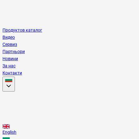
Продуктов каталог
Видео
Сервиз
Партньори
Новини
За нас
Контакти
English
Български
English